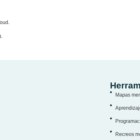
oud.
).
Herram
Mapas men
Aprendizaj
Programaci
Recreos me