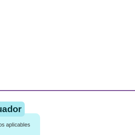
uador
os aplicables