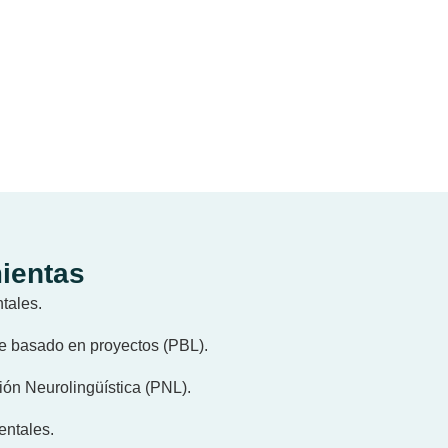
ientas
tales.
e basado en proyectos (PBL).
ón Neurolingüística (PNL).
ntales.