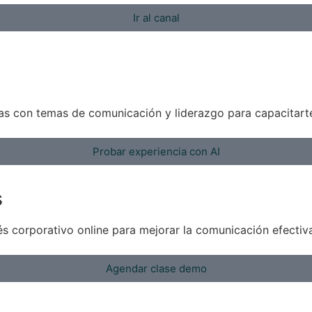
Ir al canal
mas con temas de comunicación y liderazgo para capacitart
Probar experiencia con AI
s
és corporativo online para mejorar la comunicación efectiva
Agendar clase demo