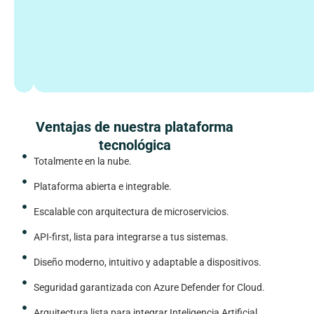
de
conversación
(30
min).
Ventajas de nuestra plataforma
tecnológica
Totalmente en la nube.
Plataforma abierta e integrable.
Escalable con arquitectura de microservicios.
API-first, lista para integrarse a tus sistemas.
Diseño moderno, intuitivo y adaptable a dispositivos.
Seguridad garantizada con Azure Defender for Cloud.
Arquitectura lista para integrar Inteligencia Artificial.