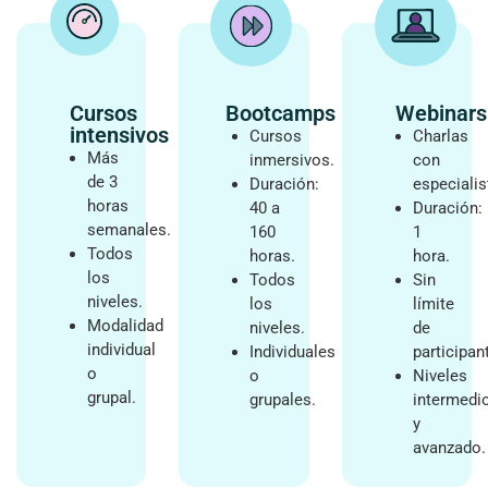
Cursos
Bootcamps
Webinars
intensivos
Cursos
Charlas
Más
inmersivos.
con
de 3
Duración:
especialis
horas
40 a
Duración:
semanales.
160
1
Todos
horas.
hora.
los
Todos
Sin
niveles.
los
límite
Modalidad
niveles.
de
individual
Individuales
participan
o
o
Niveles
grupal.
grupales.
intermedi
y
avanzado.