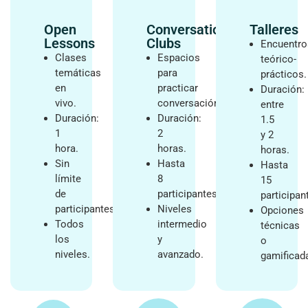
Open
Conversation
Talleres
Lessons
Clubs
Encuentro
Clases
Espacios
teórico-
temáticas
para
prácticos.
en
practicar
Duración:
vivo.
conversación.
entre
Duración:
Duración:
1.5
1
2
y 2
hora.
horas.
horas.
Sin
Hasta
Hasta
límite
8
15
de
participantes.
participan
participantes.
Niveles
Opciones
Todos
intermedio
técnicas
los
y
o
niveles.
avanzado.
gamificad