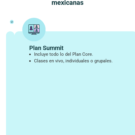
mexicanas
Plan Summit
Plan
Incluye todo lo del Plan Core.
Core
Clases en vivo, individuales o grupales.
Acceso
a
la
plataforma
digital.
Webinars
mensuales
con
hablantes
nativos.
Sesiones
grupales