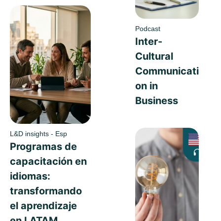
Podcast
Inter-
Cultural
Communicati
on in
Business
L&D insights - Esp
Programas de
capacitación en
idiomas:
transformando
el aprendizaje
en LATAM