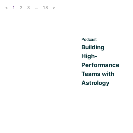
<
1
2
3
…
18
>
Podcast
Building
High-
Performance
Teams with
Astrology